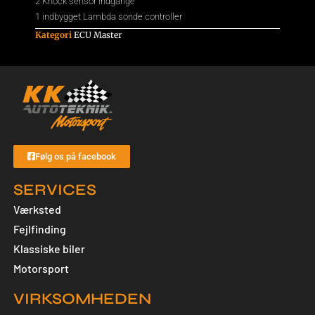
2 Knock sensor indgange
1 indbygget Lambda sonde controller
Kategori
ECU Master
Følg os på facebook
SERVICES
Værksted
Fejlfinding
Klassiske biler
Motorsport
VIRKSOMHEDEN