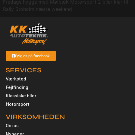
Fredags hygge med Møibæk Motorsport 2 biler klar til
Rally Stoholm næste weekend
Følg os på facebook
SERVICES
Værksted
Fejlfinding
Klassiske biler
Motorsport
VIRKSOMHEDEN
Om os
Nyheder