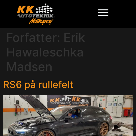
Forfatter:
Erik
Hawaleschka
Madsen
RS6 på rullefelt